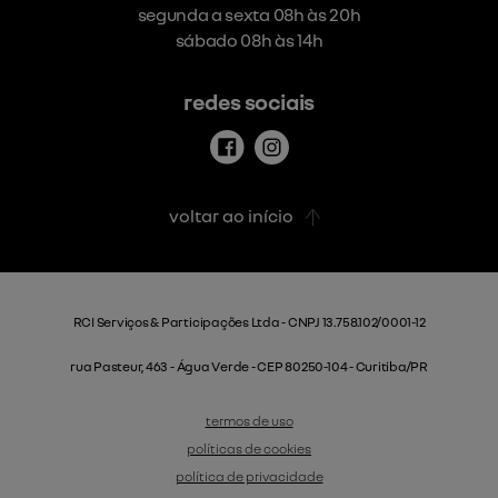
segunda a sexta 08h às 20h
sábado 08h às 14h
redes sociais
voltar ao início
RCI Serviços & Participações Ltda - CNPJ 13.758.102/0001-12
rua Pasteur, 463 - Água Verde - CEP 80250-104 - Curitiba/PR
termos de uso
políticas de cookies
política de privacidade