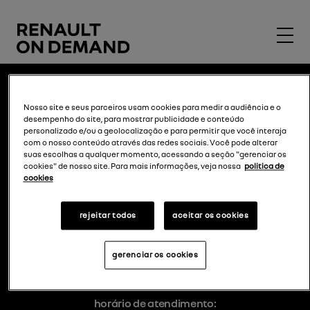
mapa do site
Nosso site e seus parceiros usam cookies para medir a audiência e o
desempenho do site, para mostrar publicidade e conteúdo
como funciona
personalizado e/ou a geolocalização e para permitir que você interaja
com o nosso conteúdo através das redes sociais. Você pode alterar
dúvidas
suas escolhas a qualquer momento, acessando a seção "gerenciar os
cookies" de nosso site. Para mais informações, veja nossa
politica de
para empresas
cookies
faça uma simulação
rejeitar todos
aceitar os cookies
central de atendimento
gerenciar os cookies
0800 888 1500
horário de atendimento: