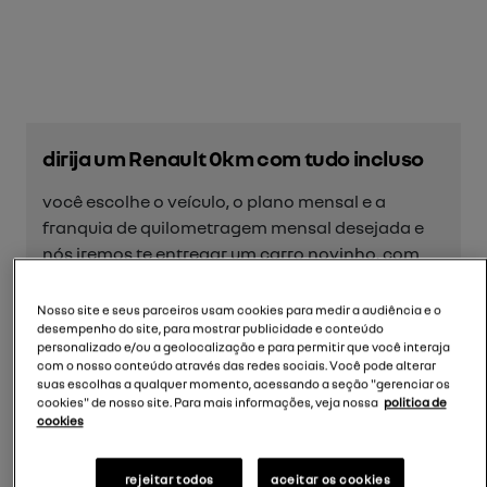
dirija um Renault 0km com tudo incluso
você escolhe o veículo, o plano mensal e a
franquia de quilometragem mensal desejada e
nós iremos te entregar um carro novinho, com
tudo incluso: documentação, ipva,
licenciamento, emplacamento, seguro e
Nosso site e seus parceiros usam cookies para medir a audiência e o
manutenções. sem dor de cabeça, sem stress. ao
desempenho do site, para mostrar publicidade e conteúdo
personalizado e/ou a geolocalização e para permitir que você interaja
final do contrato, basta devolver o veículo.
com o nosso conteúdo através das redes sociais. Você pode alterar
suas escolhas a qualquer momento, acessando a seção "gerenciar os
seguro auto
cookies" de nosso site. Para mais informações, veja nossa
politica de
cookies
fique tranquilo. você e o seu carro estão
protegidos contra roubo, furto, incêndio e
rejeitar todos
aceitar os cookies