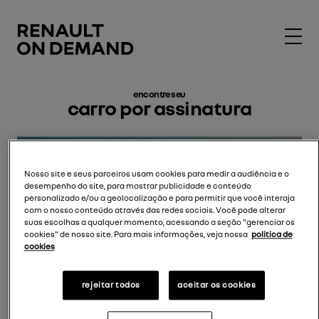
encontre seu
carro por assinatura
Nosso site e seus parceiros usam cookies para medir a audiência e o
desempenho do site, para mostrar publicidade e conteúdo
personalizado e/ou a geolocalização e para permitir que você interaja
com o nosso conteúdo através das redes sociais. Você pode alterar
suas escolhas a qualquer momento, acessando a seção "gerenciar os
cookies" de nosso site. Para mais informações, veja nossa
politica de
perfil
cookies
pessoa física
pessoa jurídica
rejeitar todos
aceitar os cookies
local de entrega